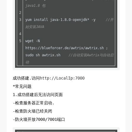
java1.8 包
yum install java-1
.8
.0-openjdk
* -y     
//开
始安装JAVA
wget -N 
https://blueforcer.de/awtrix/awtrix.sh ; 
sudo sh awtrix
.sh
//自动安装Awtrix与自动启
动
成功搭建.访问
http://LocalIp:7000
*常见问题
1.成功搭建后无法访问页面
-检查服务器正常启动.
-检查防火墙已经关闭
-防火墙开放7000/7001端口