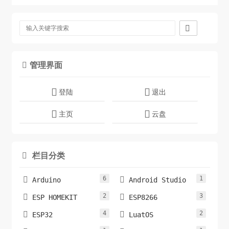

管理界面

登陆
退出
主页
云盘
栏目分类

6
1


Arduino
Android Studio
2
3


ESP HOMEKIT
ESP8266
4
2


ESP32
LuatOS