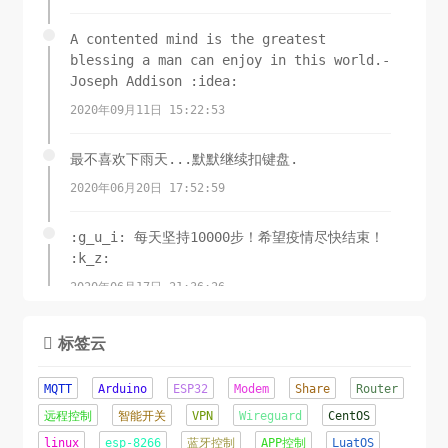
A contented mind is the greatest
blessing a man can enjoy in this world.-
Joseph Addison :idea:
2020年09月11日 15:22:53
最不喜欢下雨天...默默继续扣键盘.
2020年06月20日 17:52:59
:g_u_i: 每天坚持10000步！希望疫情尽快结束！
:k_z:
2020年06月17日 21:36:26
锲而舍之，朽木不折;锲而不舍，金石可镂.-荀子
标签云

2020年06月08日 11:15:23
MQTT
Arduino
ESP32
Modem
Share
Router
这才是夏天该有的样子！
远程控制
智能开关
VPN
Wireguard
CentOS
linux
2020年06月07日 16:22:44
esp-8266
蓝牙控制
APP控制
LuatOS