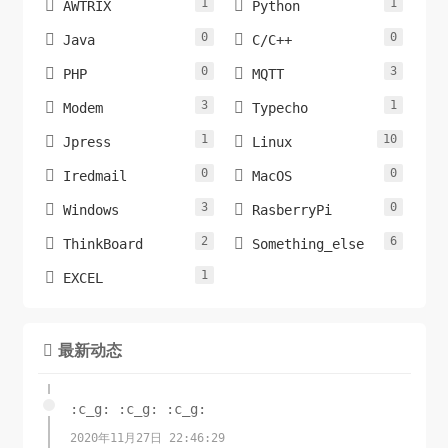
1
1


AWTRIX
Python
0
0


Java
C/C++
0
3


PHP
MQTT
3
1


Modem
Typecho
1
10


Jpress
Linux
0
0


Iredmail
MacOS
3
0


Windows
RasberryPi
2
6


ThinkBoard
Something_else
1

EXCEL
最新动态

:c_g: :c_g: :c_g:
2020年11月27日 22:46:29