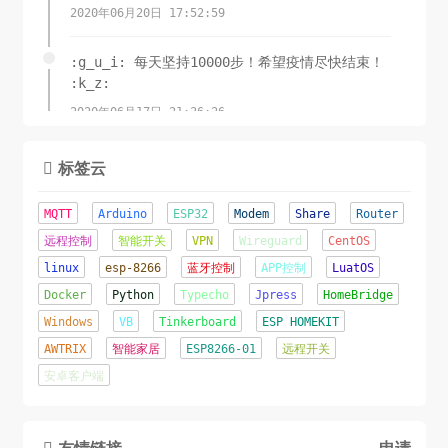
2020年06月20日 17:52:59
:g_u_i: 每天坚持10000步！希望疫情尽快结束！
:k_z:
2020年06月17日 21:36:26
锲而舍之，朽木不折;锲而不舍，金石可镂.-荀子
标签云

2020年06月08日 11:15:23
MQTT
Arduino
ESP32
Modem
Share
Router
这才是夏天该有的样子！
远程控制
智能开关
VPN
Wireguard
CentOS
linux
2020年06月07日 16:22:44
esp-8266
蓝牙控制
APP控制
LuatOS
Docker
Python
Typecho
Jpress
HomeBridge
辛苦了几天...终于成功将网站从Jpress移植到了
Windows
VB
Tinkerboard
ESP HOMEKIT
TypeCho.o(╥﹏╥)o
AWTRIX
智能家居
ESP8266-01
远程开关
2020年06月05日 22:12:09
安卓客户端
友情链接
申请