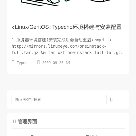
<Linux/CentOS>Typecho环境搭建与安装配置
1.服务器环境搭建(安装完成后会自动重启）wget -c
http://mirrors.linuxeye.com/oneinstack-
full.tar.gz && tar xzf oneinstack-full.tar.gz
&& ./oneinstack/install.sh --nginx_option 1 --


Typecho
2009-09-26 AM
php_option 7 --phpcac...

管理界面
