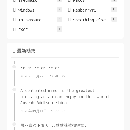


Iredmail
MacOS
3
0


Windows
RasberryPi
2
6


ThinkBoard
Something_else
1

EXCEL
最新动态

:c_g: :c_g: :c_g:
2020年11月27日 22:46:29
A contented mind is the greatest
blessing a man can enjoy in this world.-
Joseph Addison :idea:
2020年09月11日 15:22:53
最不喜欢下雨天...默默继续扣键盘.