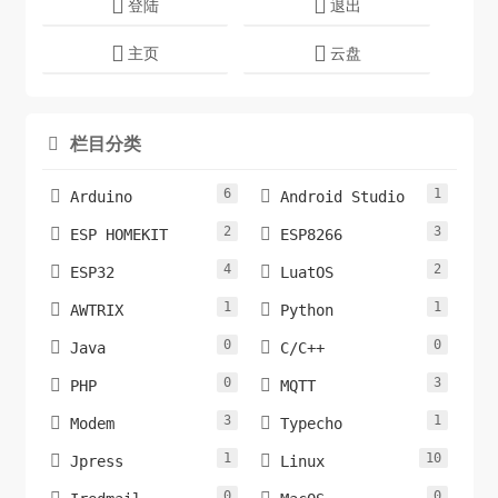
登陆
退出
主页
云盘
栏目分类

6
1


Arduino
Android Studio
2
3


ESP HOMEKIT
ESP8266
4
2


ESP32
LuatOS
1
1


AWTRIX
Python
0
0


Java
C/C++
0
3


PHP
MQTT
3
1


Modem
Typecho
1
10


Jpress
Linux
0
0