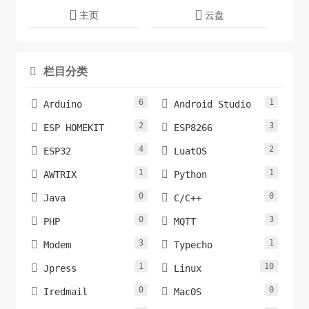
主页
云盘
栏目分类

6
1


Arduino
Android Studio
2
3


ESP HOMEKIT
ESP8266
4
2


ESP32
LuatOS
1
1


AWTRIX
Python
0
0


Java
C/C++
0
3


PHP
MQTT
3
1


Modem
Typecho
1
10


Jpress
Linux
0
0


Iredmail
MacOS