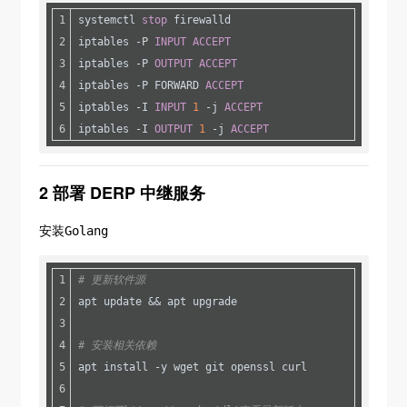
systemctl 
stop
 firewalld
iptables -P 
INPUT
ACCEPT
iptables -P 
OUTPUT
ACCEPT
iptables -P FORWARD 
ACCEPT
iptables -I 
INPUT
1
 -j 
ACCEPT
iptables -I 
OUTPUT
1
 -j 
ACCEPT
2 部署 DERP 中继服务
安装Golang
# 更新软件源
apt update && apt upgrade
# 安装相关依赖
apt install -y wget git openssl curl