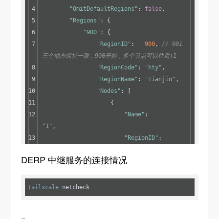
[ alt_names ]
"OmitDefaultRegions"
: 
false
,
DNS.1 = derp.myself.com
"Regions"
: {
"900"
: {
# 生成证书
"RegionID"
:   
900
, 
// 901 
openssl req -x509 -newkey rsa:4096 -sha256 
三个地方保持一致，900开始，多个节点可以往后+1
-days 3650 -nodes -keyout 
"RegionCode"
: 
"hty"
,
/etc/derp/derp.myself.com.key -out 
"RegionName"
: 
"Tianjin"
,
/etc/derp/derp.myself.com.crt -config 
"Nodes"
: [
/etc/derp/openssl-san.cnf
                    {
"Name"
:             
"1"
,
"RegionID"
:         
900
,
DERP 中继服务的连接情况
"IPv4"
:             
"150.100.111.222"
, 
// 改成你的公网IP
"DERPPort"
:         
tailscale
 netcheck
33445
,
"InsecureForTests"
: 