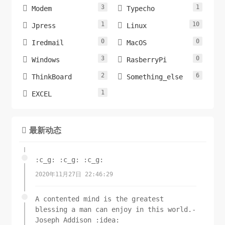
3
1


Modem
Typecho
1
10


Jpress
Linux
0
0


Iredmail
MacOS
3
0


Windows
RasberryPi
2
6


ThinkBoard
Something_else
1

EXCEL
最新动态

:c_g: :c_g: :c_g:
2020年11月27日 22:46:29
A contented mind is the greatest
blessing a man can enjoy in this world.-
Joseph Addison :idea: