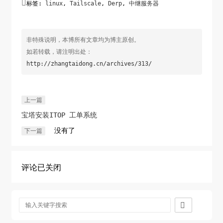
true
,

标签:
linux
,
Tailscale
,
Derp
,
中继服务器
                    },
                ],
            },
非特殊说明，本博所有文章均为博主原创。
        },
如若转载，请注明出处：
    },
http://zhangtaidong.cn/archives/313/
上一篇
宝塔安装ITOP 工单系统
没有了
下一篇
评论已关闭
