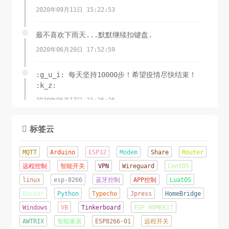
2020年09月11日 15:22:53
最不喜欢下雨天...默默继续扣键盘.
2020年06月20日 17:52:59
:g_u_i: 每天坚持10000步！希望疫情尽快结束！
:k_z:
2020年06月17日 21:36:26
锲而舍之，朽木不折;锲而不舍，金石可镂.-荀子
标签云

2020年06月08日 11:15:23
MQTT
Arduino
ESP32
Modem
Share
Router
这才是夏天该有的样子！
远程控制
智能开关
VPN
Wireguard
CentOS
linux
2020年06月07日 16:22:44
esp-8266
蓝牙控制
APP控制
LuatOS
Docker
Python
Typecho
Jpress
HomeBridge
辛苦了几天...终于成功将网站从Jpress移植到了
Windows
VB
Tinkerboard
ESP HOMEKIT
TypeCho.o(╥﹏╥)o
AWTRIX
智能家居
ESP8266-01
远程开关