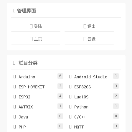
管理界面

登陆
退出
主页
云盘
栏目分类

6
1


Arduino
Android Studio
2
3


ESP HOMEKIT
ESP8266
4
2


ESP32
LuatOS
1
1


AWTRIX
Python
0
0


Java
C/C++
0
3


PHP
MQTT