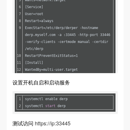
cd /root
[Service]
ls /etc/derp
User=root
Restart=always
# 自签域名(derp.myself.com可随意编写，命令中四
ExecStart=/etc/derp/derper -hostname 
处需要一致)
derp.myself.com -a :33445 -http-port 33446 
openssl req -x509 -newkey rsa:4096 -sha256 
-verify-clients -certmode manual -certdir 
-days 3650 -nodes -keyout 
/etc/derp
/etc/derp/derp.myself.com.key -out 
RestartPreventExitStatus=1
/etc/derp/derp.myself.com.crt -subj 
[Install]
"/CN=derp.myself.com" -addext 
WantedBy=multi-user.target
"subjectAltName=DNS:derp.myself.com"
EOF
设置开机自启和启动服务
# 自签域名错误解决(openssl 命令出错是因为 -
addext 选项在旧版本的 OpenSSL 中不可用。-
systemctl enable derp
addext 选项是在 OpenSSL 1.1.1 及以上版本中引入
systemctl 
start
 derp
的，而你可能正在使用较旧的版本。)
测试访问
https://ip:33445
# 检查 OpenSSL 版本