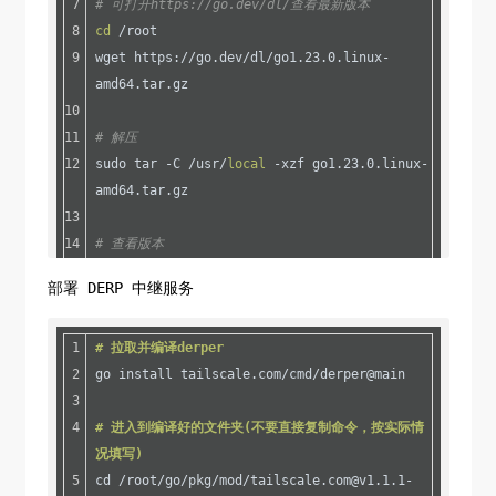
# 可打开https://go.dev/dl/查看最新版本
cd
 /root
wget https://go.dev/dl/go1.23.0.linux-
amd64.tar.gz
# 解压
sudo tar -C /usr/
local
 -xzf go1.23.0.linux-
amd64.tar.gz
# 查看版本
export
 PATH=
$PATH
:/usr/
local
/go/bin
部署 DERP 中继服务
go version
# 拉取并编译derper
# 添加环境变量
go install tailscale.com/cmd/derper@main
echo
"export PATH=
$PATH
:/usr/local/go/bin"
>> /etc/profile
# 进入到编译好的文件夹(不要直接复制命令，按实际情
source
 /etc/profile
况填写)
cd /root/go/pkg/mod/tailscale.com@v1.1.1-
# 让 Go 使用国内代理源(国外主机忽略)