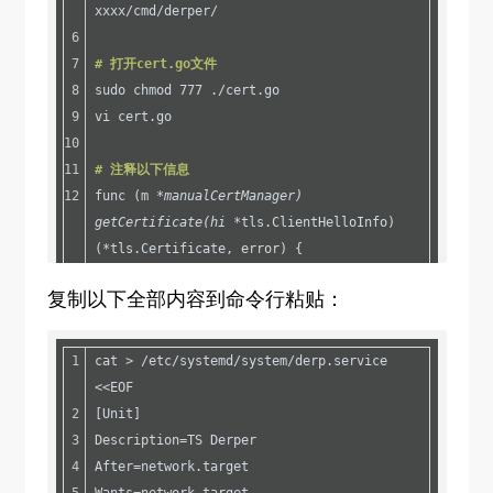
xxxx/cmd/derper/
go env -w GO111MODULE=on
go env -w GOPROXY=https://goproxy.cn,direct
# 打开cert.go文件
sudo chmod 777 ./cert.go
vi cert.go
# 注释以下信息
func (m 
*manualCertManager) 
getCertificate(hi *
tls.ClientHelloInfo) 
(*tls.Certificate, error) {
    // if hi.ServerName != m.hostname {
复制以下全部内容到命令行粘贴：
    //     return nil, fmt.Errorf("cert 
mismatch with hostname: %q", hi.ServerName)
    // }
cat > /etc/systemd/system/derp.service 
![
2024-09-14T12:46:13.png
][
1
]
<<EOF
# 编译并输出到/etc/derp/
[Unit]
go build -o /etc/derp/derper
Description=TS Derper
After=network.target
# 查看是否存在derper文件
Wants=network.target