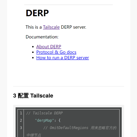
openssl version
# 创建配置文件
vi /etc/derp/openssl-san.cnf
# 在文件中写入以下内容
[ req ]
default_bits       = 4096
default_md         = sha256
distinguished
_name = req_
distinguished_name
x509
_extensions    = v3_
req
prompt             = no
3 配置 Tailscale
[ req
_distinguished_
name ]
CN = derp.myself.com
// Tailscale DERP
[ v3_req ]
"derpMap"
: {
subjectAltName = @alt_names
// OmitDefaultRegions 用来忽略官方的
中继节点