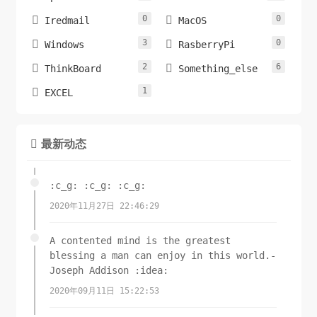
0
0


Iredmail
MacOS
3
0


Windows
RasberryPi
2
6


ThinkBoard
Something_else
1

EXCEL
最新动态

:c_g: :c_g: :c_g:
2020年11月27日 22:46:29
A contented mind is the greatest
blessing a man can enjoy in this world.-
Joseph Addison :idea:
2020年09月11日 15:22:53