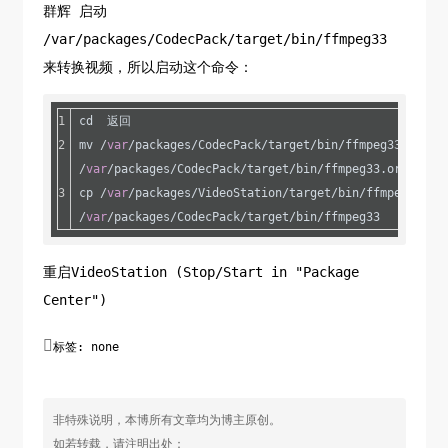
群辉 启动
/
var
/packages/VideoStation/target/bin/ffprobe
/var/packages/CodecPack/target/bin/ffmpeg33
chown VideoStation:VideoStation 
来转换视频，所以启动这个命令：
/
var
/packages/VideoStation/target/bin/vainfo
cp -an 
/
var
/packages/VideoStation/target/lib/libsynovte.so 
cd  返回
/
var
/packages/VideoStation/target/lib/libsynovte.so
mv /
var
/packages/CodecPack/target/bin/ffmpeg33 
# Patch libsynovte.so to authorize DTS, EAC3 and Tr
/
var
/packages/CodecPack/target/bin/ffmpeg33.orig
sed -i -e 
's/eac3/3cae/'
 -e 
's/dts/std/'
 -e 
cp /
var
/packages/VideoStation/target/bin/ffmpeg 
's/truehd/dheurt/'
/
var
/packages/CodecPack/target/bin/ffmpeg33
/
var
/packages/VideoStation/target/lib/libsynovte.so
重启VideoStation (Stop/Start in "Package
Center")

标签: none
非特殊说明，本博所有文章均为博主原创。
如若转载，请注明出处：