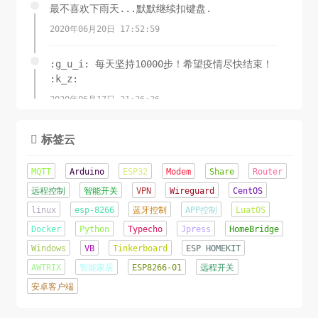
最不喜欢下雨天...默默继续扣键盘.
2020年06月20日 17:52:59
:g_u_i: 每天坚持10000步！希望疫情尽快结束！
:k_z:
2020年06月17日 21:36:26
锲而舍之，朽木不折;锲而不舍，金石可镂.-荀子
标签云

2020年06月08日 11:15:23
MQTT
Arduino
ESP32
Modem
Share
Router
这才是夏天该有的样子！
远程控制
智能开关
VPN
Wireguard
CentOS
linux
2020年06月07日 16:22:44
esp-8266
蓝牙控制
APP控制
LuatOS
Docker
Python
Typecho
Jpress
HomeBridge
辛苦了几天...终于成功将网站从Jpress移植到了
Windows
VB
Tinkerboard
ESP HOMEKIT
TypeCho.o(╥﹏╥)o
AWTRIX
智能家居
ESP8266-01
远程开关
2020年06月05日 22:12:09
安卓客户端