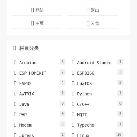
登陆
退出
主页
云盘
栏目分类

6
1


Arduino
Android Studio
2
3


ESP HOMEKIT
ESP8266
4
2


ESP32
LuatOS
1
1


AWTRIX
Python
0
0


Java
C/C++
0
3


PHP
MQTT
3
1


Modem
Typecho
1
10


Jpress
Linux