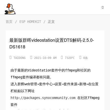
首页
/
ESP HOMEKIT
/
正文
最新版群晖videostation设置DTS解码-2.5.0-
DS1618




TAIDONG
2021-10-09 AM
7320℃
0条
由于最新的VideoStation套件中的ffmpeg和社区的
ffmpeg套件编译都有问题。
进入群辉web管理→套件中心→设置→套件来源→新增→在位置
栏粘贴以下网址
http://packages.synocommunity.com
在社区ffmpeg
套件