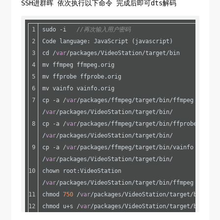
SSH进群晖 依次执行以下命令 完成后即可dts解码
sudo -i   
//再次输入用户密码
Code language: JavaScript (javascript)
cd /
var
/packages/VideoStation/target/bin
mv ffmpeg ffmpeg.orig
mv ffprobe ffprobe.orig
mv vainfo vainfo.orig
cp -a /
var
/packages/ffmpeg/target/bin/ffmpeg 
/
var
/packages/VideoStation/target/bin/
cp -a /
var
/packages/ffmpeg/target/bin/ffprobe 
/
var
/packages/VideoStation/target/bin/
cp -a /
var
/packages/ffmpeg/target/bin/vainfo 
/
var
/packages/VideoStation/target/bin/
chown root:VideoStation 
/
var
/packages/VideoStation/target/bin/ffmpeg
chmod 
750
 /
var
/packages/VideoStation/target/bin/ffm
chmod u+s /
var
/packages/VideoStation/target/bin/ffm
chown VideoStation:VideoStation 